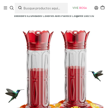
Tienda de plantas y jardinería
Inicio
Bebedero Aves
Plástico
Bebedero x2 unidades Colibríes Aves Plástico Colgante 10oz c/u