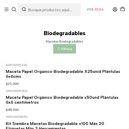
Tienda de plantas y jardinería
Inicio
Macetas
Biodegradables
Biodegradables
Macetas Biodegradables
Filtros
100010000136
|
Maceta Papel Organico Biodegradable X25unid Plántulas
6x6cms
$25.000
100010000183
|
Maceta Papel Orgánico Biodegradable x50und Plántulas
6x6 centímetros
$48.000
100010000830
|
Kit Siembra Macetas Biodegradable x100 Más 20
Etiquetas Más 3 Herramientas