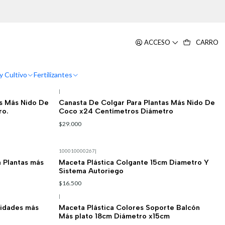
ACCESO
CARRO
Filtros
y Cultivo
Fertilizantes
|
as Más Nido De
Canasta De Colgar Para Plantas Más Nido De
ro.
Coco x24 Centímetros Diámetro
$29.000
100010000267
|
 Plantas más
Maceta Plástica Colgante 15cm Diametro Y
Sistema Autoriego
$16.500
|
nidades más
Maceta Plástica Colores Soporte Balcón
Más plato 18cm Diámetro x15cm