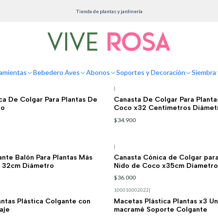
Inicio
Macetas
Colgantes
Tienda de plantas y jardinería
Colgantes
Macetas Colgantes
amientas
Bebedero Aves
Abonos
Soportes y Decoración
Siembra 
|
ca De Colgar Para Plantas De
Canasta De Colgar Para Plant
ro
Coco x32 Centímetros Diámet
$34.900
|
nte Balón Para Plantas Más
Canasta Cónica de Colgar para
 32cm Diámetro
Nido de Coco x35cm Díametro
$36.000
100010002022
|
ntas Plástica Colgante con
Macetas Plástica Plantas x3 U
aje
macramé Soporte Colgante