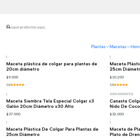
Plantas
Macetas
Herr
|
|
Maceta plástica de colgar para plantas de
Maceta Plásti
20cm diámetro
25cm Diámet
$9.000
$10.200
5.0
5.0
|
100010000053
|
Maceta Siembra Tela Especial Colgar x3
Canasta Colga
Galón 20cm Diámetro x30 Alto
Nido De Coco
$37.000
$32.000
|
|
Maceta Plástica De Colgar Para Plantas de
Maceta de Pla
25cm Diámetro
Plato de Dren