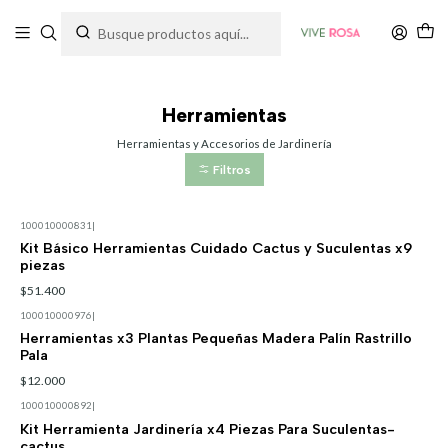
Tienda de plantas y jardinería
Inicio
Herramientas
Herramientas
Herramientas y Accesorios de Jardinería
Filtros
100010000831
|
Kit Básico Herramientas Cuidado Cactus y Suculentas x9
piezas
$51.400
100010000976
|
Herramientas x3 Plantas Pequeñas Madera Palín Rastrillo
Pala
$12.000
100010000892
|
Kit Herramienta Jardinería x4 Piezas Para Suculentas-
cactus