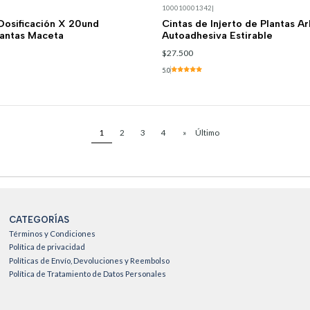
100010001342
|
Dosificación X 20und
Cintas de Injerto de Plantas A
Plantas Maceta
Autoadhesiva Estirable
$27.500
5.0
1
2
3
4
»
Último
CATEGORÍAS
Términos y Condiciones
Política de privacidad
Políticas de Envío, Devoluciones y Reembolso
Política de Tratamiento de Datos Personales