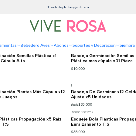
Inicio
Siembra y Cultivo
Tienda de plantas y jardinería
Siembra y Cultivo
amientas
Bebedero Aves
Abonos
Soportes y Decoración
Siembra 
100010001540
|
nación Semillas Plástica x1
Bandeja Germinación Semillas 
Cúpula Alta
Plástica mas cúpula x01 Pieza
$10.000
|
nación Plantas Más Cúpula x12
Bandeja De Germinar x12 Celd
0 Juegos
Ajuste x5 Unidades
$35.000
desde
100010001212
|
Plásticas Propagación x5 Raíz
Esqueje Bola Plásticas Propaga
 T:S
Enraizamiento T:S
$38.000