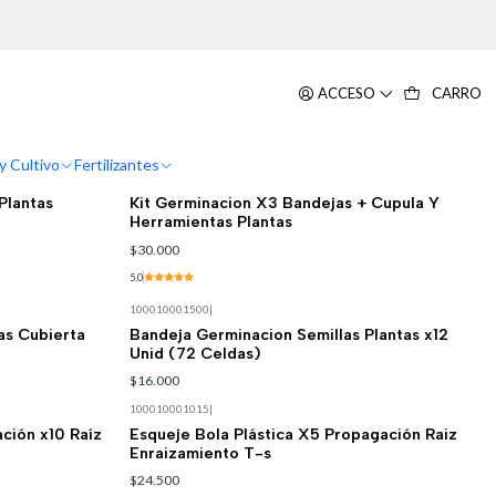
ACCESO
CARRO
Filtros
y Cultivo
Fertilizantes
|
Plantas
Kit Germinacion X3 Bandejas + Cupula Y
Herramientas Plantas
$30.000
5.0
100010001500
|
as Cubierta
Bandeja Germinacion Semillas Plantas x12
Unid (72 Celdas)
$16.000
100010001015
|
ción x10 Raíz
Esqueje Bola Plástica X5 Propagación Raiz
Enraizamiento T-s
$24.500