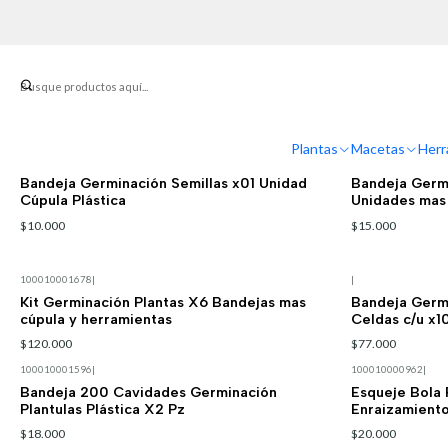
Plantas
Macetas
Herr
|
100010001468
|
Bandeja Germinación Semillas x01 Unidad
Bandeja Germi
Cúpula Plástica
Unidades mas 
$10.000
$15.000
100010001678
|
|
Kit Germinación Plantas X6 Bandejas mas
Bandeja Germi
cúpula y herramientas
Celdas c/u x1
$120.000
$77.000
100010001596
|
100010000962
|
Bandeja 200 Cavidades Germinación
Esqueje Bola 
Plantulas Plástica X2 Pz
Enraizamiento
$18.000
$20.000