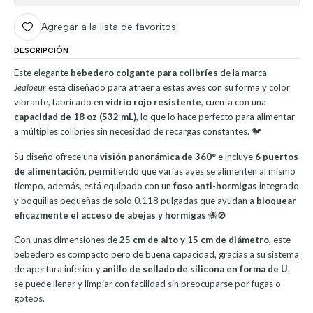
Agregar a la lista de favoritos
DESCRIPCIÓN
Este elegante
bebedero colgante para colibríes
de la marca
Jealoeur
está diseñado para atraer a estas aves con su forma y color
vibrante, fabricado en
vidrio rojo resistente
, cuenta con una
capacidad de 18 oz (532 mL)
, lo que lo hace perfecto para alimentar
a múltiples colibríes sin necesidad de recargas constantes. 🐦
Su diseño ofrece una
visión panorámica de 360°
e incluye
6 puertos
de alimentación
, permitiendo que varias aves se alimenten al mismo
tiempo, además, está equipado con un
foso anti-hormigas
integrado
y boquillas pequeñas de solo 0.118 pulgadas que ayudan a
bloquear
eficazmente el acceso de abejas y hormigas
🐝🚫
Con unas dimensiones de
25 cm de alto y 15 cm de diámetro
, este
bebedero es compacto pero de buena capacidad, gracias a su sistema
de apertura inferior y
anillo de sellado de silicona en forma de U
,
se puede llenar y limpiar con facilidad sin preocuparse por fugas o
goteos.