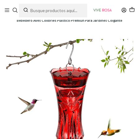
Tienda de plantas y jardinería
Inicio
Bebedero Aves
Plástico
Bebedero Aves Colibríes Plastico Premiun Para Jardínes Colgante