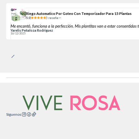
Riego Automatico Por Goteo Con Temporizador Para 15 Plantas
5.0
1 reseña
Me encantó, funciona a la perfección. Mis plantitas van a estar consentidas 
Yarelis Peñaloza Rodriguez
16/12/2025
Síguenos