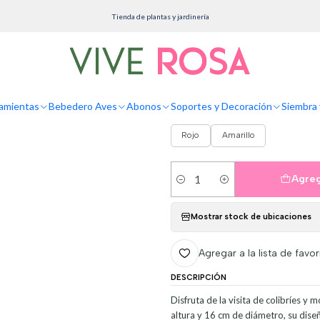
Inicio
Herramientas
Bebedero Colibríes Aves Colgante En Vidrio x5 Flores
Tienda de plantas y jardinería
Bebedero Colibrí
Flores
amientas
Bebedero Aves
Abonos
Soportes y Decoración
Siembra 
COLOR
Rojo
Amarillo
Agreg
Cantidad
Mostrar stock de ubicaciones
Agregar a la lista de favor
DESCRIPCIÓN
Disfruta de la visita de colibríes y
altura y 16 cm de diámetro, su diseñ