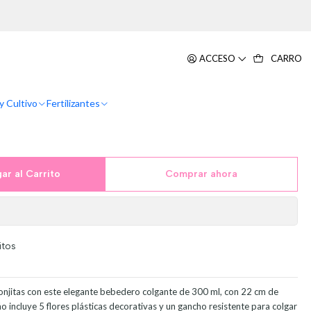
es Aves Colgante En Vidrio x5
ACCESO
CARRO
y Cultivo
Fertilizantes
ar al Carrito
Comprar ahora
itos
 monjitas con este elegante bebedero colgante de 300 ml, con 22 cm de
o incluye 5 flores plásticas decorativas y un gancho resistente para colgar