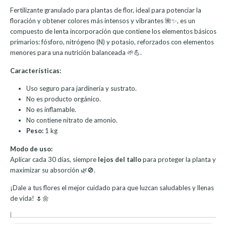
Fertilizante granulado para plantas de flor, ideal para potenciar la
floración y obtener colores más intensos y vibrantes 🌺✨, es un
compuesto de lenta incorporación que contiene los elementos básicos
primarios: fósforo, nitrógeno (N) y potasio, reforzados con elementos
menores para una nutrición balanceada 🌱💪.
Características:
Uso seguro para jardinería y sustrato.
No es producto orgánico.
No es inflamable.
No contiene nitrato de amonio.
Peso:
1 kg
Modo de uso:
Aplicar cada 30 días, siempre
lejos del tallo
para proteger la planta y
maximizar su absorción 🌿🚫.
¡Dale a tus flores el mejor cuidado para que luzcan saludables y llenas
de vida! 🌷🌼
|