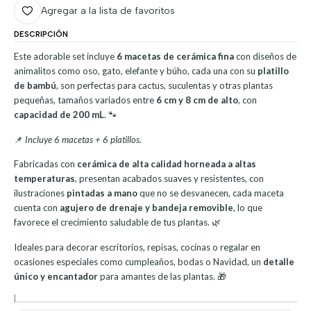
Agregar a la lista de favoritos
DESCRIPCIÓN
Este adorable set incluye
6 macetas de cerámica fina
con diseños de
animalitos como oso, gato, elefante y búho, cada una con su
platillo
de bambú
, son perfectas para cactus, suculentas y otras plantas
pequeñas, tamaños variados entre
6 cm y 8 cm de alto
, con
capacidad de 200 mL
. 🐾
📌
Incluye 6 macetas + 6 platillos.
Fabricadas con
cerámica de alta calidad horneada a altas
temperaturas
, presentan acabados suaves y resistentes, con
ilustraciones
pintadas a mano
que no se desvanecen, cada maceta
cuenta con
agujero de drenaje y bandeja removible
, lo que
favorece el crecimiento saludable de tus plantas. 🌿
Ideales para decorar escritorios, repisas, cocinas o regalar en
ocasiones especiales como cumpleaños, bodas o Navidad, un
detalle
único y encantador
para amantes de las plantas. 🎁
|