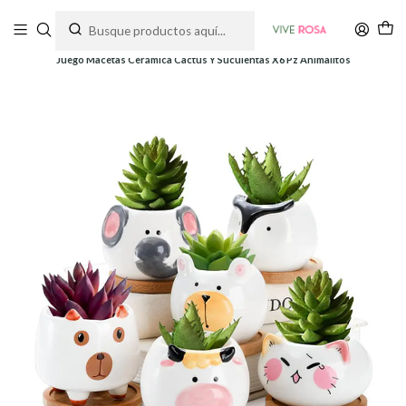
Tienda de plantas y jardinería
Inicio
Macetas
Cerámica
Juego Macetas Cerámica Cactus Y Suculentas X6 Pz Animalitos