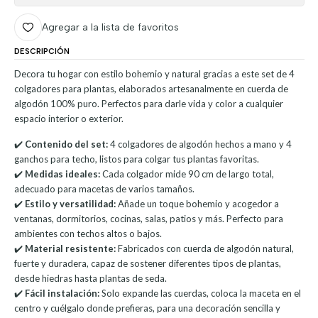
Agregar a la lista de favoritos
DESCRIPCIÓN
Decora tu hogar con estilo bohemio y natural gracias a este set de 4
colgadores para plantas, elaborados artesanalmente en cuerda de
algodón 100% puro. Perfectos para darle vida y color a cualquier
espacio interior o exterior.
✔️
Contenido del set:
4 colgadores de algodón hechos a mano y 4
ganchos para techo, listos para colgar tus plantas favoritas.
✔️
Medidas ideales:
Cada colgador mide 90 cm de largo total,
adecuado para macetas de varios tamaños.
✔️
Estilo y versatilidad:
Añade un toque bohemio y acogedor a
ventanas, dormitorios, cocinas, salas, patios y más. Perfecto para
ambientes con techos altos o bajos.
✔️
Material resistente:
Fabricados con cuerda de algodón natural,
fuerte y duradera, capaz de sostener diferentes tipos de plantas,
desde hiedras hasta plantas de seda.
✔️
Fácil instalación:
Solo expande las cuerdas, coloca la maceta en el
centro y cuélgalo donde prefieras, para una decoración sencilla y