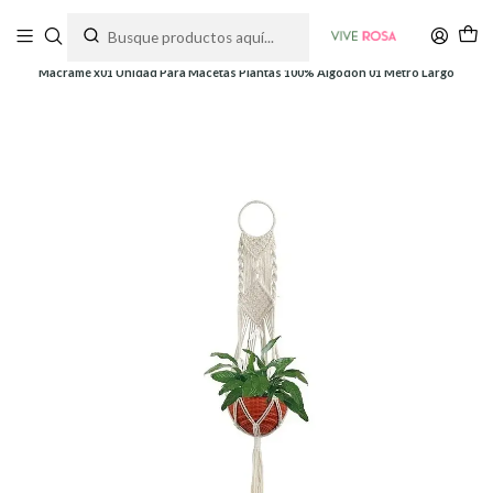
Tienda de plantas y jardinería
Inicio
Soportes y Decoración
Soportes colgantes
Macramé x01 Unidad Para Macetas Plantas 100% Algodón 01 Metro Largo