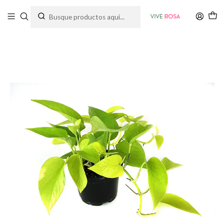
Tienda de plantas y jardinería
Inicio
Plantas
Interior
Miami Neón En Maceta Tipo Vivero Más Sustrato