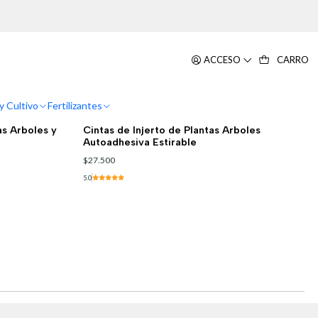
ACCESO
CARRO
Filtros
y Cultivo
Fertilizantes
100010001342
|
as Arboles y
Cintas de Injerto de Plantas Arboles
Autoadhesiva Estirable
$27.500
5.0