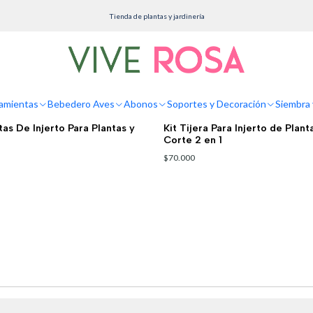
Inicio
Siembra y Cultivo
Herramientas
Tienda de plantas y jardinería
Herramientas
amientas
Bebedero Aves
Abonos
Soportes y Decoración
Siembra 
100010001322
|
as De Injerto Para Plantas y
Kit Tijera Para Injerto de Plant
Corte 2 en 1
$70.000