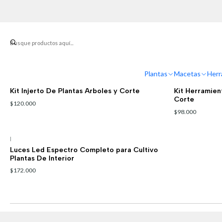
Plantas
Macetas
Herr
100010000893
|
100010000867
|
Kit Injerto De Plantas Arboles y Corte
Kit Herramient
Corte
$120.000
$98.000
|
Luces Led Espectro Completo para Cultivo
Plantas De Interior
$172.000