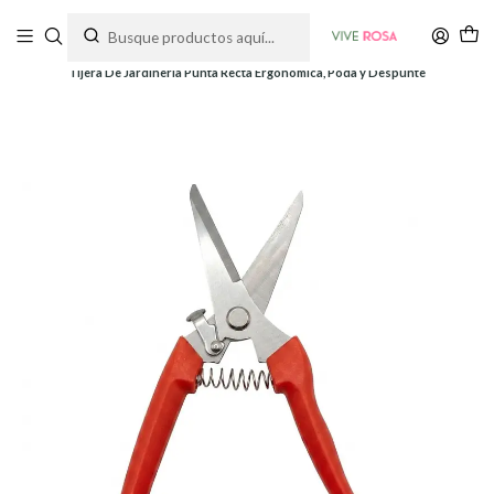
Tienda de plantas y jardinería
Inicio
Herramientas
Tijeras
Tijera De Jardineria Punta Recta Ergonómica, Poda y Despunte