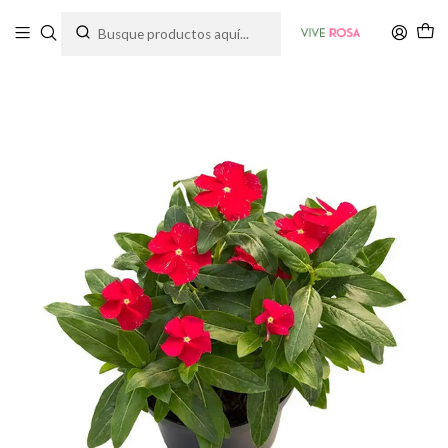
Tienda de plantas y jardinería
Inicio
Plantas
Vincas Natural Más Sustrato Orgánico Más Maceta Plástica