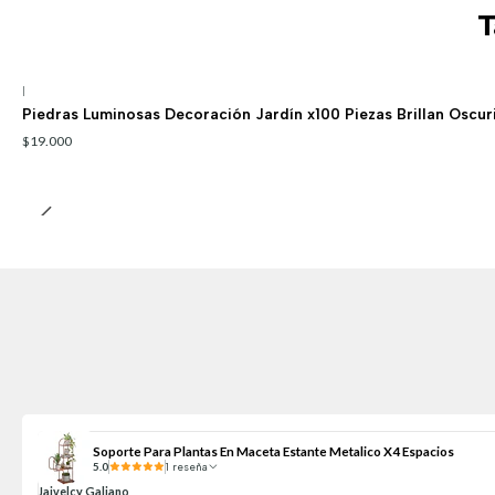
T
|
Piedras Luminosas Decoración Jardín x100 Piezas Brillan Oscur
$19.000
Soporte Para Plantas En Maceta Estante Metalico X4 Espacios
5.0
1 reseña
Jaivelcy Galiano