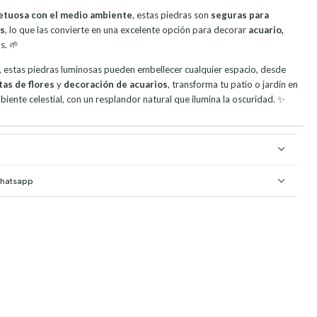
petuosa con el medio ambiente
, estas piedras son
seguras para
as
, lo que las convierte en una excelente opción para decorar
acuario,
s. 🌱
, estas piedras luminosas pueden embellecer cualquier espacio, desde
as de flores
y
decoración de acuarios
, transforma tu patio o jardín en
iente celestial, con un resplandor natural que ilumina la oscuridad. ✨
Whatsapp