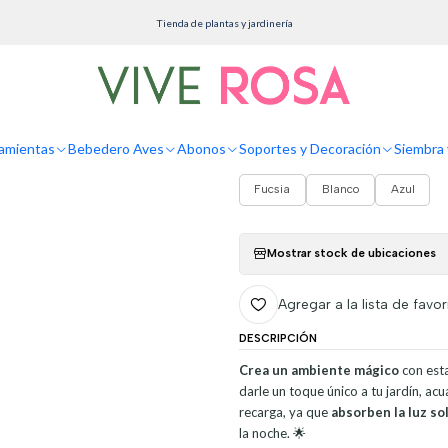
rtes y Decoración
Decoración de Jardín
200 Unid. Piedras Guajiros Luminosos En 
Tienda de plantas y jardinería
200 Unid. Piedra
Oscuridad
amientas
Bebedero Aves
Abonos
Soportes y Decoración
Siembra 
COLOR
Fucsia
Blanco
Azul
Mostrar stock de ubicaciones
Agregar a la lista de favor
DESCRIPCIÓN
Crea un ambiente mágico
con est
darle un toque único a tu jardín, acu
recarga, ya que
absorben la luz sol
la noche. 🌟