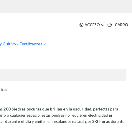
La Oscuridad
s Guajiros Luminosos En La
ACCESO
CARRO
y Cultivo
Fertilizantes
itos
as
200 piedras oscuras que brillan en la oscuridad
, perfectas para
ario o cualquier espacio, estas piedras no requieren electricidad ni
ar durante el día
y emiten un resplandor natural por
2-3 horas
durante