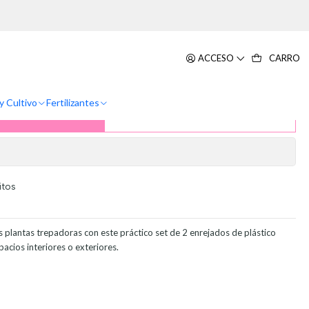
as x2 Unidades
o -Tutor Plástico Para Plantas
ACCESO
CARRO
nidades
y Cultivo
Fertilizantes
ar al Carrito
Comprar ahora
itos
s plantas trepadoras con este práctico set de 2 enrejados de plástico
pacios interiores o exteriores.