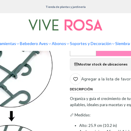
tes y Decoración
Tutores
Soporte - Enrejado -Tutor Plástico Para Plantas Trepador
Tienda de plantas y jardinería
Soporte - Enrejad
Trepadoras x2 U
amientas
Bebedero Aves
Abonos
Soportes y Decoración
Siembra 
Agreg
Cantidad
Mostrar stock de ubicaciones
Agregar a la lista de favor
DESCRIPCIÓN
Organiza y guía el crecimiento de tu
apilables, ideales para macetas y es
📏 Medidas:
Alto: 25.9 cm (10.2 in)