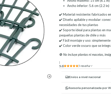
Ancho máximo: 15 cm (6.1 in)
Ancho inferior: 5.6 cm (2.2 in)
✔️ Material resistente: fabricados en
✔️ Diseño apilable y modular: conect
necesidades de tus plantas
✔️ Soporte ideal para plantas en mac
pequeñas plantas de chile y más
✔️ Fácil montaje y uso: simplemente 
✔️ Color verde oscuro que se integra
🚫
No incluye plantas ni macetas, imáge
|
5.0
1 reseña
Envíos a nivel nacional
Asesoría personalizada por 