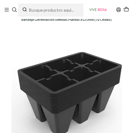
Tienda de plantas y jardinería
Inicio
Siembra y Cultivo
Bandejas Germinación
Bandeja Germinacion Semillas Plantas x12 Unid (72 Celdas)