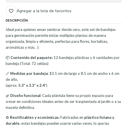
Agregar a la lista de favoritos
DESCRIPCIÓN
Ideal para quienes aman sembrar desde cero, este set de bandejas
para germinación permite iniciar múltiples plantas de manera
organizada, limpia y eficiente, perfectas para flores, hortalizas,
aromáticas y más. 💧
📦
Contenido del paquete:
12 bandejas plásticas y 6 cavidades por
bandeja (Total: 72 celdas)
📏
Medidas por bandeja:
1
3.5 cm de largo x 8.5 cm de ancho x 6 cm
de alto,
(aprox.
5.3” x 3.3” x 2.4
”)
🌿
Diseño funcional:
Cada plántula tiene su propio espacio para
crecer en condiciones ideales antes de ser trasplantada al jardín o a su
maceta definitiva.
♻️
Reutilizables y económicas:
Fabricadas en
plástico liviano y
durable
, estas bandejas pueden usarse varias veces, lo que las