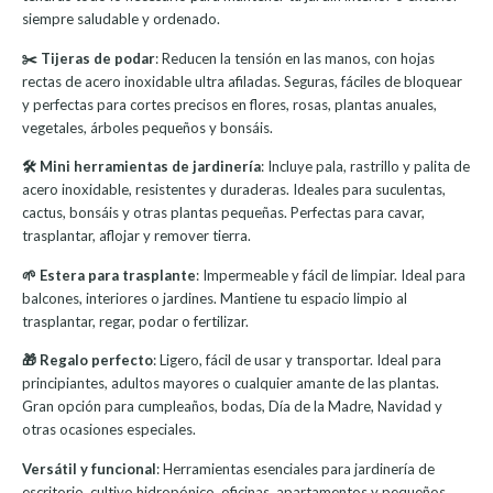
siempre saludable y ordenado.
✂️ Tijeras de podar
: Reducen la tensión en las manos, con hojas
rectas de acero inoxidable ultra afiladas. Seguras, fáciles de bloquear
y perfectas para cortes precisos en flores, rosas, plantas anuales,
vegetales, árboles pequeños y bonsáis.
🛠️ Mini herramientas de jardinería
: Incluye pala, rastrillo y palita de
acero inoxidable, resistentes y duraderas. Ideales para suculentas,
cactus, bonsáis y otras plantas pequeñas. Perfectas para cavar,
trasplantar, aflojar y remover tierra.
🌱 Estera para trasplante
: Impermeable y fácil de limpiar. Ideal para
balcones, interiores o jardines. Mantiene tu espacio limpio al
trasplantar, regar, podar o fertilizar.
🎁 Regalo perfecto
: Ligero, fácil de usar y transportar. Ideal para
principiantes, adultos mayores o cualquier amante de las plantas.
Gran opción para cumpleaños, bodas, Día de la Madre, Navidad y
otras ocasiones especiales.
Versátil y funcional
: Herramientas esenciales para jardinería de
escritorio, cultivo hidropónico, oficinas, apartamentos y pequeños