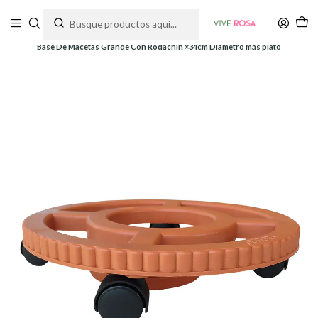
Tienda de plantas y jardinería
Inicio
Soportes y Decoración
Bases para Macetas
Base De Macetas Grande Con Rodachin ×34cm Diametro más plato