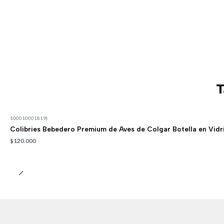
T
100010001819
|
Colibries Bebedero Premium de Aves de Colgar Botella en Vidr
$120.000