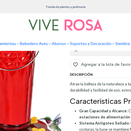
Herramientas
Bebederos Colibries Botella en Vidrio Vintage Boca Ancha x2 unidade
Tienda de plantas y jardinería
Bebederos Colibr
Ancha x2 unidad
amientas
Bebedero Aves
Abonos
Soportes y Decoración
Siembra 
Mostrar stock de ubicaciones
Agregar a la lista de favor
DESCRIPCIÓN
Atrae la belleza de la naturaleza a 
durabilidad y facilidad de uso, est
Características Pr
Gran Capacidad y Alcance:
C
estaciones de alimentación
Sistema Antigoteo Sellado:
costuras, la base se mantiene f