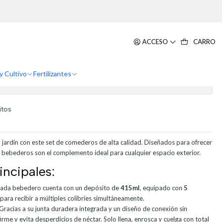
s Premium
ies Botella en Vidrio Vintage Boca
ACCESO
CARRO
es Premium
y Cultivo
Fertilizantes
itos
tu jardín con este set de comederos de alta calidad. Diseñados para ofrecer
os bebederos son el complemento ideal para cualquier espacio exterior.
incipales:
ada bebedero cuenta con un depósito de
415ml
, equipado con
5
para recibir a múltiples colibríes simultáneamente.
Gracias a su junta duradera integrada y un diseño de conexión sin
irme y evita desperdicios de néctar. Solo llena, enrosca y cuelga con total