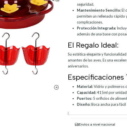
seguridad.
Mantenimiento Sencillo:
El 
permiten un rellenado rápido 
complicaciones.
Protección Integrada:
Incluy
además de una base con posad
El Regalo Ideal:
Su estética elegante y funcionalidad 
amantes de las aves. Es una excelen
aniversarios.
Especificaciones 
Material:
Vidrio y polímeros de
Capacidad:
415ml por unidad
Puertos:
5 orificios de alimen
Diseño:
Boca ancha para fácil
|
Envíos a nivel nacional