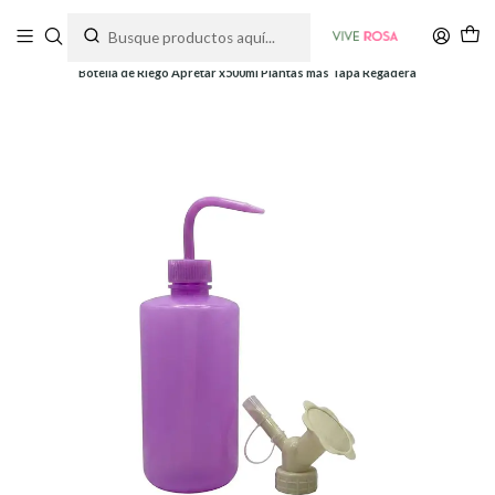
Tienda de plantas y jardinería
Inicio
Herramientas
Regaderas
Botella de Riego Apretar x500ml Plantas más Tapa Regadera