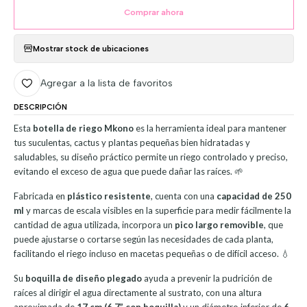
Comprar ahora
Mostrar stock de ubicaciones
Agregar a la lista de favoritos
DESCRIPCIÓN
Esta
botella de riego Mkono
es la herramienta ideal para mantener
tus suculentas, cactus y plantas pequeñas bien hidratadas y
saludables, su diseño práctico permite un riego controlado y preciso,
evitando el exceso de agua que puede dañar las raíces. 🌱
Fabricada en
plástico resistente
, cuenta con una
capacidad de 250
ml
y marcas de escala visibles en la superficie para medir fácilmente la
cantidad de agua utilizada, incorpora un
pico largo removible
, que
puede ajustarse o cortarse según las necesidades de cada planta,
facilitando el riego incluso en macetas pequeñas o de difícil acceso. 💧
Su
boquilla de diseño plegado
ayuda a prevenir la pudrición de
raíces al dirigir el agua directamente al sustrato, con una altura
aproximada de
17 cm (6.7” con boquilla)
y un diámetro inferior de
6