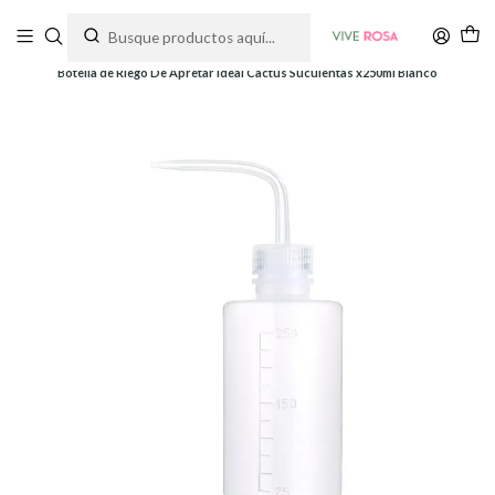
Tienda de plantas y jardinería
Inicio
Herramientas
Regaderas
Botella de Riego De Apretar Ideal Cactus Suculentas x250ml Blanco