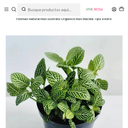
Tienda de plantas y jardinería
Inicio
Plantas
Fitonias Natural Más Sustrato Orgánico Más Maceta Tipo Vivero