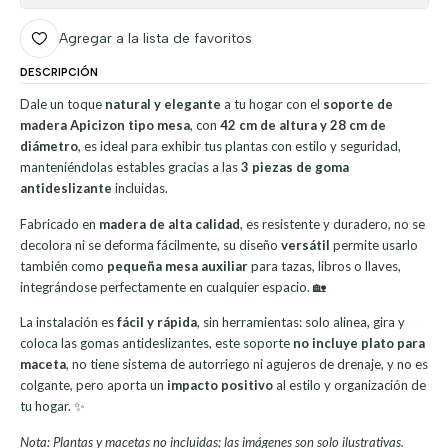
Agregar a la lista de favoritos
DESCRIPCIÓN
Dale un toque
natural y elegante
a tu hogar con el
soporte de
madera Apicizon tipo mesa
, con
42 cm de altura y 28 cm de
diámetro
, es ideal para exhibir tus plantas con estilo y seguridad,
manteniéndolas estables gracias a las
3 piezas de goma
antideslizante
incluidas.
Fabricado en
madera de alta calidad
, es resistente y duradero, no se
decolora ni se deforma fácilmente, su diseño
versátil
permite usarlo
también como
pequeña mesa auxiliar
para tazas, libros o llaves,
integrándose perfectamente en cualquier espacio. 🏡
La instalación es
fácil y rápida
, sin herramientas: solo alinea, gira y
coloca las gomas antideslizantes, este soporte
no incluye plato para
maceta
, no tiene sistema de autorriego ni agujeros de drenaje, y no es
colgante, pero aporta un
impacto positivo
al estilo y organización de
tu hogar. ✨
Nota: Plantas y macetas no incluidas; las imágenes son solo ilustrativas.