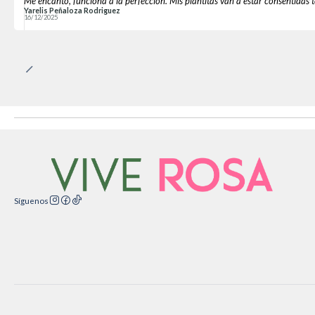
Me encantó, funciona a la perfección. Mis plantitas van a estar consentidas 
Yarelis Peñaloza Rodriguez
16/12/2025
Síguenos