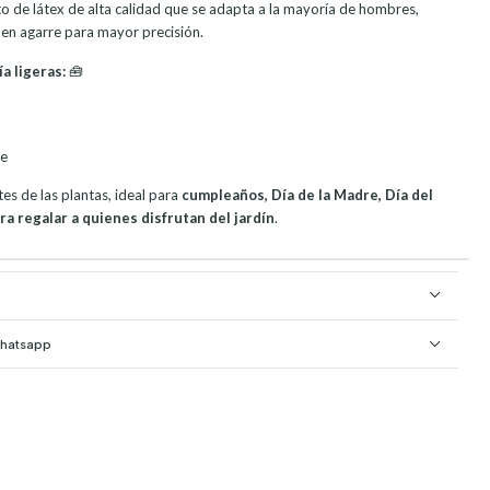
to de látex de alta calidad que se adapta a la mayoría de hombres,
uen agarre para mayor precisión.
a ligeras:
🧰
je
s de las plantas, ideal para
cumpleaños, Día de la Madre, Día del
a regalar a quienes disfrutan del jardín
.
Whatsapp