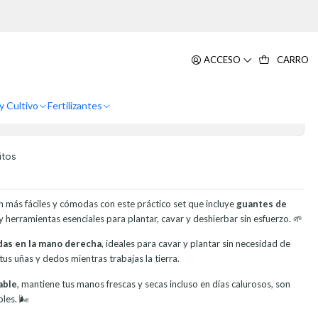
 Talla Unica
nería x2 pares Verde más garras
ACCESO
CARRO
alla Unica
y Cultivo
Fertilizantes
itos
an más fáciles y cómodas con este práctico set que incluye
guantes de
y herramientas esenciales para plantar, cavar y deshierbar sin esfuerzo. 🌱
das en la mano derecha
, ideales para cavar y plantar sin necesidad de
us uñas y dedos mientras trabajas la tierra.
able
, mantiene tus manos frescas y secas incluso en días calurosos, son
les. 🌬️