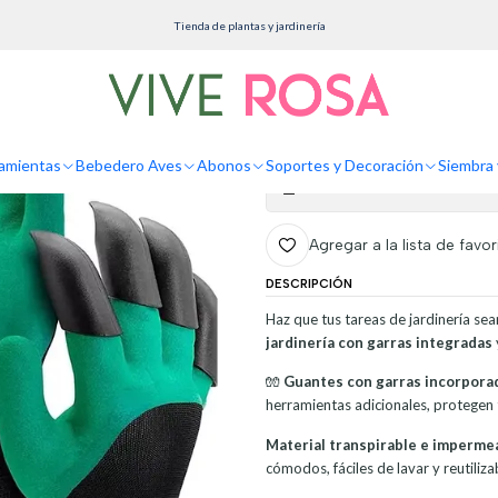
ramientas
Guantes
Guantes de Jardinería x2 pares Verde más garras pala Cultivador
Tienda de plantas y jardinería
Guantes de Jardi
pala Cultivador T
amientas
Bebedero Aves
Abonos
Soportes y Decoración
Siembra 
Mostrar stock de ubicaciones
Agregar a la lista de favor
DESCRIPCIÓN
Haz que tus tareas de jardinería se
jardinería con garras integradas
🧤
Guantes con garras incorpora
herramientas adicionales, protegen t
Material transpirable e imperme
cómodos, fáciles de lavar y reutilizab