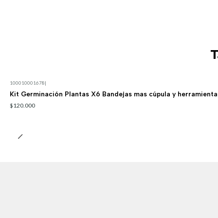
T
100010001678
|
Kit Germinación Plantas X6 Bandejas mas cúpula y herramienta
$120.000