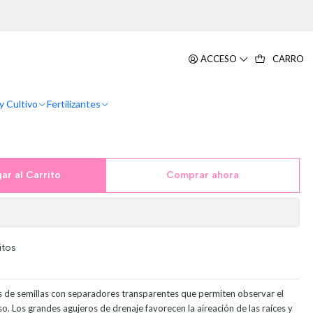
ientas Plantas
X3 Bandejas + Cupula Y
ACCESO
CARRO
ntas
y Cultivo
Fertilizantes
ar al Carrito
Comprar ahora
itos
s de semillas con separadores transparentes que permiten observar el
so. Los grandes agujeros de drenaje favorecen la aireación de las raíces y