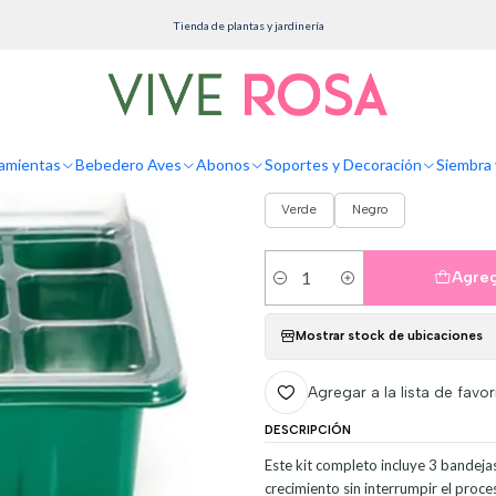
a y Cultivo
Bandejas Germinación
Kit Germinacion X3 Bandejas + Cupula Y Herram
Tienda de plantas y jardinería
Kit Germinacion 
Herramientas Pla
amientas
Bebedero Aves
Abonos
Soportes y Decoración
Siembra 
COLOR
Verde
Negro
Agreg
Cantidad
Mostrar stock de ubicaciones
Agregar a la lista de favor
DESCRIPCIÓN
Este kit completo incluye 3 bandeja
crecimiento sin interrumpir el proce