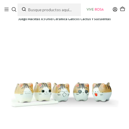
Tienda de plantas y jardinería
Inicio
Macetas
Cerámica
Juego Macetas X5 Unid Cerámica Gaticos Cactus Y Suculentas