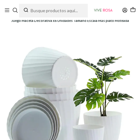
Tienda de plantas y jardinería
Inicio
Macetas
Plásticas
Juego Maceta Decorativa x6 Unidades Tamaño Escala Más plato Moteada