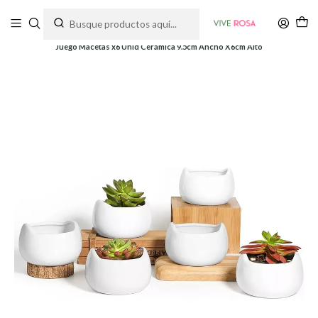
Tienda de plantas y jardinería
Inicio
Macetas
Cerámica
Juego Macetas x6 Uníd Cerámica 9.5cm Ancho X6cm Alto