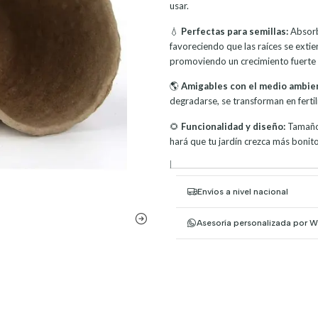
usar.
💧
Perfectas para semillas:
Absorb
favoreciendo que las raíces se extien
promoviendo un crecimiento fuerte 
🌎
Amigables con el medio ambie
degradarse, se transforman en fertili
🌻
Funcionalidad y diseño:
Tamaño 
hará que tu jardín crezca más bonito
|
Envíos a nivel nacional
Asesoría personalizada por 