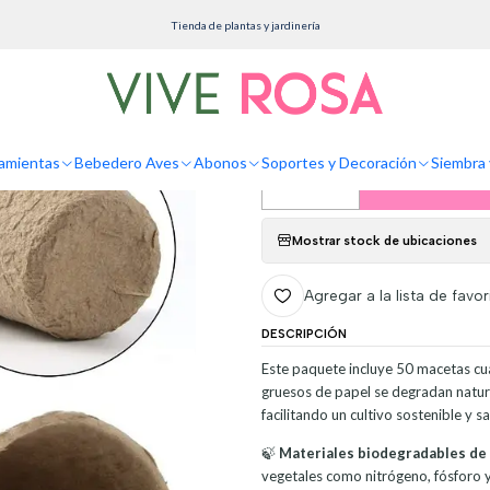
etas
Biodegradables
Maceta Papel Orgánico Biodegradable x50und Plántulas 6x6 
Tienda de plantas y jardinería
Maceta Papel Or
Plántulas 6x6 ce
amientas
Bebedero Aves
Abonos
Soportes y Decoración
Siembra 
Agreg
Cantidad
Mostrar stock de ubicaciones
Agregar a la lista de favor
DESCRIPCIÓN
Este paquete incluye 50 macetas cua
gruesos de papel se degradan natural
facilitando un cultivo sostenible y s
🍃
Materiales biodegradables de 
vegetales como nitrógeno, fósforo 