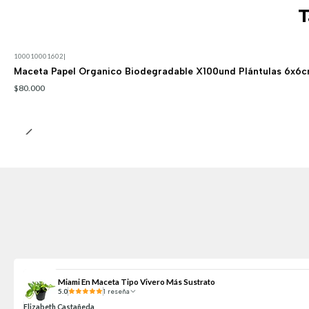
T
100010001602
|
Maceta Papel Organico Biodegradable X100und Plántulas 6x6
$80.000
Miami En Maceta Tipo Vivero Más Sustrato
5.0
1 reseña
Elizabeth Castañeda