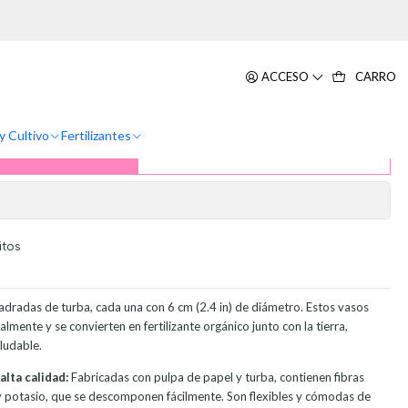
centímetros
gánico Biodegradable x50und
ACCESO
CARRO
ntímetros
y Cultivo
Fertilizantes
ar al Carrito
Comprar ahora
itos
dradas de turba, cada una con 6 cm (2.4 in) de diámetro. Estos vasos
mente y se convierten en fertilizante orgánico junto con la tierra,
aludable.
alta calidad:
Fabricadas con pulpa de papel y turba, contienen fibras
y potasio, que se descomponen fácilmente. Son flexibles y cómodas de