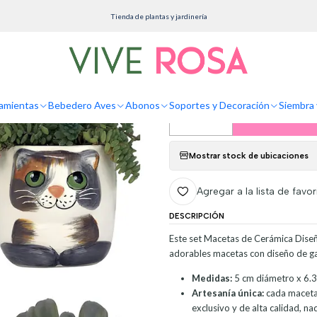
cetas
Cerámica
Macetas Ceramica Diseño Gatos Ideal Para Suculentas y Cactus x 
Tienda de plantas y jardinería
Macetas Ceramica
Suculentas y Cac
amientas
Bebedero Aves
Abonos
Soportes y Decoración
Siembra 
Agreg
Cantidad
Mostrar stock de ubicaciones
Agregar a la lista de favor
DESCRIPCIÓN
Este set Macetas de Cerámica Diseño
adorables macetas con diseño de ga
Medidas:
5 cm diámetro x 6.35
Artesanía única:
cada maceta 
exclusivo y de alta calidad, n