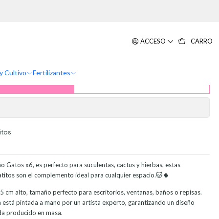
6 Unidades
 Diseño Gatos Ideal Para
ACCESO
CARRO
tus x 6 Unidades
y Cultivo
Fertilizantes
ar al Carrito
Comprar ahora
itos
 Gatos x6, es perfecto para suculentas, cactus y hierbas, estas
titos son el complemento ideal para cualquier espacio.🐱🌵
 cm alto, tamaño perfecto para escritorios, ventanas, baños o repisas.
está pintada a mano por un artista experto, garantizando un diseño
ada producido en masa.