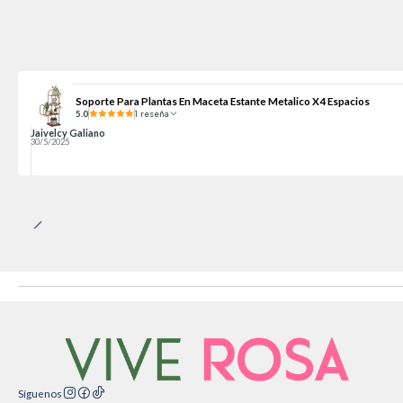
Soporte Para Plantas En Maceta Estante Metalico X4 Espacios
5.0
1 reseña
Jaivelcy Galiano
30/5/2025
Síguenos