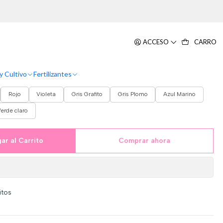
o
Milán Brillante 18cm Diámetro
ACCESO
CARRO
y Cultivo
Fertilizantes
Rojo
Violeta
Gris Grafito
Gris Plomo
Azul Marino
erde claro
ar al Carrito
Comprar ahora
itos