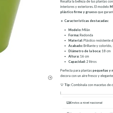
Resalta la belleza de tus plantas c
interiores y exteriores. El modelo
M
plástico firme y grueso
que garanti
🔹
Características destacadas:
Modelo:
Milán
Forma:
Redonda
Material:
Plástico resistente d
Acabado:
Brillante y colorido,
Diámetro de la boca:
18 cm
Altura:
16 cm
Capacidad:
2 litros
Perfecta para plantas
pequeñas y 
decora con un aire fresco y elegante
💡
Tip:
Combínala con macetas de dis
|
Envíos a nivel nacional