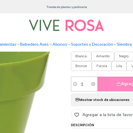
Inicio
Macetas
Plásticas
Maceta Plástica Milán Brillante 18cm Diámetro x16cm Alt
Tienda de plantas y jardinería
Maceta Plástica 
x16cm Alto
amientas
Bebedero Aves
Abonos
Soportes y Decoración
Siembra 
COLORES
Blanca
Amarillo
Negro
Bronze
Fucsia
Lila
V
Agreg
Cantidad
Mostrar stock de ubicaciones
Agregar a la lista de favor
DESCRIPCIÓN