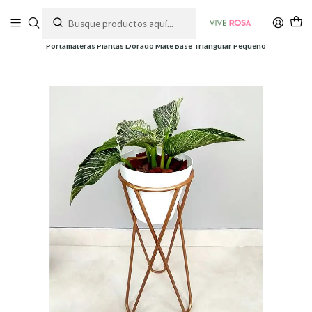
Tienda de plantas y jardinería
Inicio
Soportes y Decoración
Soportes de piso
Portamateras Plantas Dorado Mate Base Triangular Pequeño