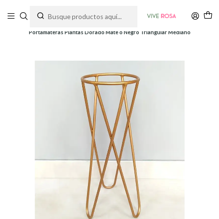
Tienda de plantas y jardinería
Inicio
Soportes y Decoración
Soportes de piso
Portamateras Plantas Dorado Mate o Negro Triangular Mediano