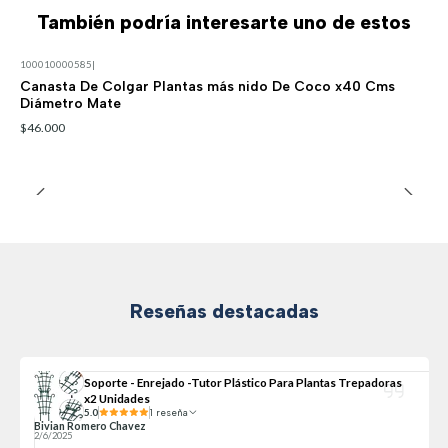
También podría interesarte uno de estos
100010000585
|
Canasta De Colgar Plantas más nido De Coco x40 Cms
Diámetro Mate
$46.000
Reseñas destacadas
Soporte - Enrejado -Tutor Plástico Para Plantas Trepadoras
x2 Unidades
5.0
1 reseña
Bivian Romero Chavez
2/6/2025