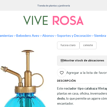
Herramientas
Regaderas
Regadera Spray Vintage Plastica X350ml Bomba Rociador
Tienda de plantas y jardinería
Regadera Spray 
Rociadora Atomi
amientas
Bebedero Aves
Abonos
Soportes y Decoración
Siembra 
COLOR
fucsia claro
celeste
Mostrar stock de ubicaciones
Agregar a la lista de favor
DESCRIPCIÓN
Este
rociador tipo calabaza Vinta
plantas en casa, oficina, invernader
dedo
, lo que permite un agarre cóm
encantador.