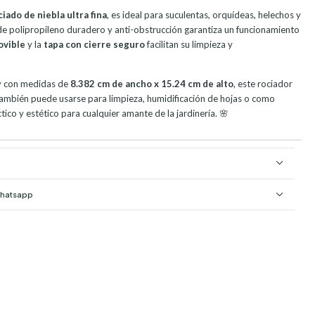
ciado de niebla ultra fina
, es ideal para suculentas, orquídeas, helechos y
 de polipropileno duradero y anti-obstrucción garantiza un funcionamiento
ovible
y la
tapa con cierre seguro
facilitan su limpieza y
 con medidas de
8.382 cm de ancho x 15.24 cm de alto
, este rociador
 también puede usarse para limpieza, humidificación de hojas o como
ico y estético para cualquier amante de la jardinería. 🌸
Whatsapp