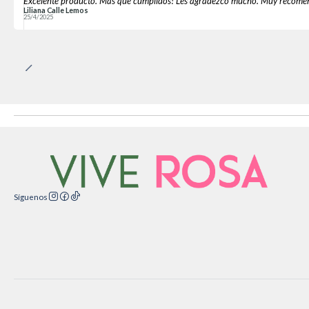
Excelente producto. Más que cumplidos! Les agradezco mucho. Muy recome
Liliana Calle Lemos
25/4/2025
Síguenos