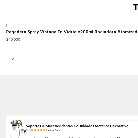
T
|
Regadera Spray Vintage En Vidrio x200ml Rociadora Atomizad
$40.000
Soporte De Macetas Plantas X2 Unidades Metalico Decorativo
5.0
1 reseña