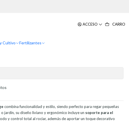
a Atomi
Vintage Plastica X350ml Bomba
ACCESO
CARRO
y Cultivo
Fertilizantes
itos
ge
combina funcionalidad y estilo, siendo perfecto para regar pequeñas
o o jardín, su diseño liviano y ergonómico incluye un
soporte para el
odo y control total al rociar, además de aportar un toque decorativo