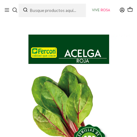
Tienda de plantas y jardinería
Inicio
Siembra y Cultivo
Semillas
Semillas de Hortalizas Huerto Premium