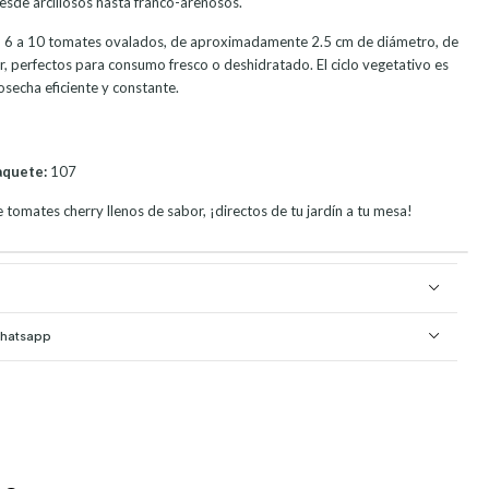
de arcillosos hasta franco-arenosos.
n 6 a 10 tomates ovalados, de aproximadamente 2.5 cm de diámetro, de
r, perfectos para consumo fresco o deshidratado. El ciclo vegetativo es
osecha eficiente y constante.
aquete:
107
e tomates cherry llenos de sabor, ¡directos de tu jardín a tu mesa!
Whatsapp