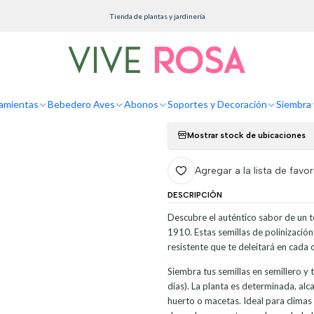
Inicio
Siembra y Cultivo
Semillas
Semillas De Tomate Cherry
Tienda de plantas y jardinería
Semillas De Toma
Agreg
amientas
Bebedero Aves
Abonos
Soportes y Decoración
Siembra 
Cantidad
Mostrar stock de ubicaciones
Agregar a la lista de favor
DESCRIPCIÓN
Descubre el auténtico sabor de un to
1910. Estas semillas de polinización
resistente que te deleitará en cada 
Siembra tus semillas en semillero y 
días). La planta es determinada, alca
huerto o macetas. Ideal para climas