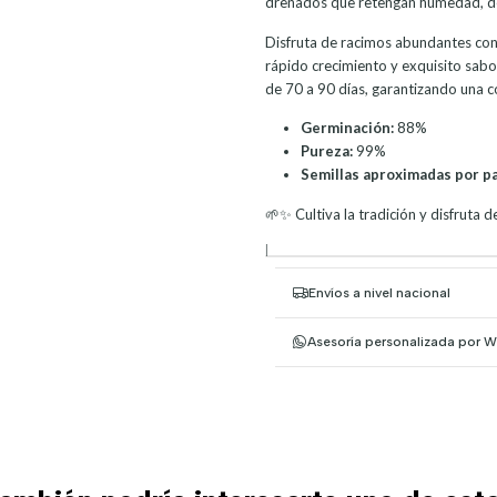
drenados que retengan humedad, des
Disfruta de racimos abundantes co
rápido crecimiento y exquisito sabo
de 70 a 90 días, garantizando una c
Germinación:
88%
Pureza:
99%
Semillas aproximadas por p
🌱✨ Cultiva la tradición y disfruta d
|
Envíos a nivel nacional
Asesoría personalizada por 