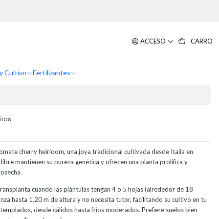
te Cherry
ACCESO
CARRO
ar al Carrito
Comprar ahora
y Cultivo
Fertilizantes
itos
mate cherry heirloom, una joya tradicional cultivada desde Italia en
 libre mantienen su pureza genética y ofrecen una planta prolífica y
cosecha.
transplanta cuando las plántulas tengan 4 o 5 hojas (alrededor de 18
nza hasta 1.20 m de altura y no necesita tutor, facilitando su cultivo en tu
 templados, desde cálidos hasta fríos moderados. Prefiere suelos bien