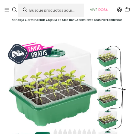
Tienda de plantas y jardinería
Inicio
Siembra y Cultivo
Bandejas Germinación
Bandeja Germinación Cúpula x5 Más luz Crecimiento Más Herramientas