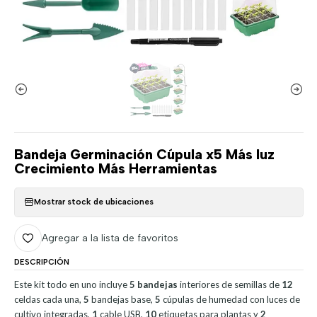
Bandeja Germinación Cúpula x5 Más luz
Crecimiento Más Herramientas
Mostrar stock de ubicaciones
Agregar a la lista de favoritos
DESCRIPCIÓN
Este kit todo en uno incluye
5 bandejas
interiores de semillas de
12
celdas cada una,
5
bandejas base,
5
cúpulas de humedad con luces de
cultivo integradas,
1
cable USB,
10
etiquetas para plantas y
2