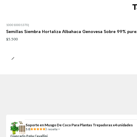
T
100010001370
|
Semillas Siembra Hortaliza Albahaca Genovesa Sobre 99% pure
$5.500
Soporte en Musgo De Coco Para Plantas Trepadoras x4 unidades
5.0
1 reseña
Giancarlo Peña Cavallini