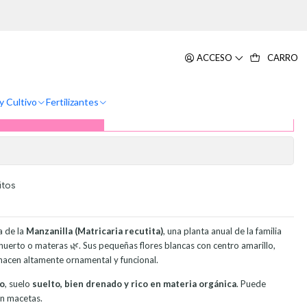
reza
zas Siembra Manzanilla Sobre 99%
ACCESO
CARRO
y Cultivo
Fertilizantes
ar al Carrito
Comprar ahora
itos
a de la
Manzanilla (Matricaria recutita)
, una planta anual de la familia
, huerto o materas 🌿. Sus pequeñas flores blancas con centro amarillo,
 hacen altamente ornamental y funcional.
to
, suelo
suelto, bien drenado y rico en materia orgánica
. Puede
en macetas.