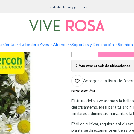
io
Siembra y Cultivo
Semillas
Semillas Hortalizas Siembra Manzanilla Sobre 99% Pu
Tienda de plantas y jardinería
Semillas Hortali
Pureza
amientas
Bebedero Aves
Abonos
Soportes y Decoración
Siembra 
Agreg
Cantidad
Mostrar stock de ubicaciones
Agregar a la lista de favor
DESCRIPCIÓN
Disfruta del suave aroma y la bellez
del crisantemo, ideal para tu jardín
similares a diminutas margaritas, la
Fácil de cultivar, requiere
sol direc
plantarse directamente en tierra o 