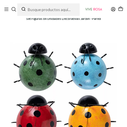
Tienda de plantas y jardinería
Inicio
Soportes y Decoración
Decoración de Jardín
Set Figuras x4 Unidades Decorativas Jardín - Pared