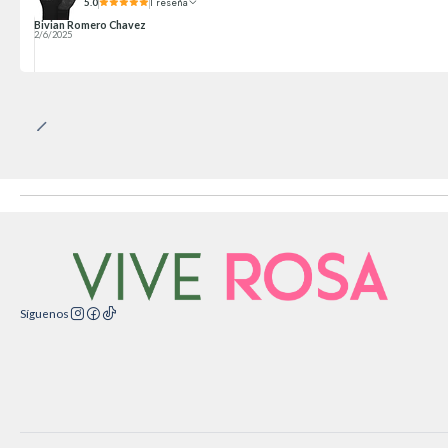
5.0
1 reseña
Bivian Romero Chavez
2/6/2025
Síguenos