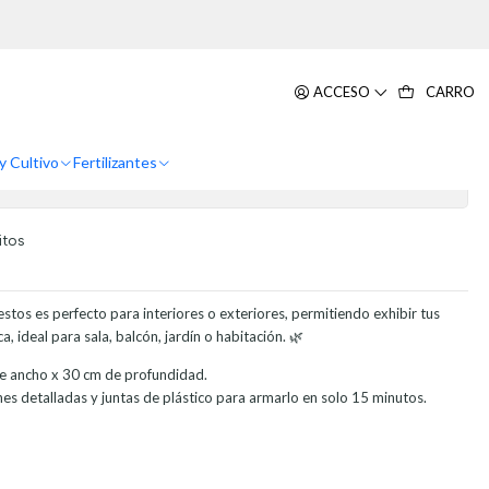
11 Puestos
De Plantas En Madera Alto 11
ACCESO
CARRO
y Cultivo
Fertilizantes
itos
stos es perfecto para interiores o exteriores, permitiendo exhibir tus
, ideal para sala, balcón, jardín o habitación. 🌿
e ancho x 30 cm de profundidad.
nes detalladas y juntas de plástico para armarlo en solo 15 minutos.