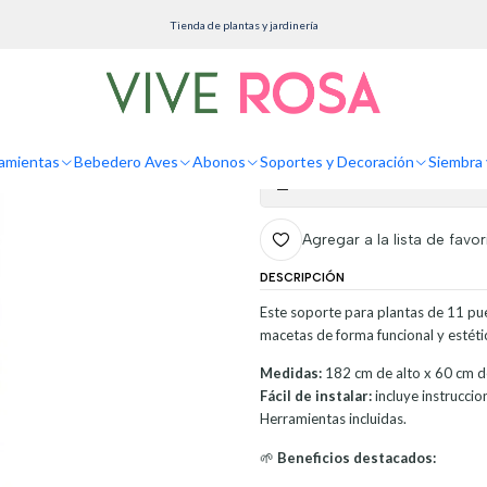
oportes y Decoración
Soportes de piso
Soporte Macetas De Plantas En Madera Alto 
Tienda de plantas y jardinería
Soporte Macetas 
Puestos
amientas
Bebedero Aves
Abonos
Soportes y Decoración
Siembra 
Mostrar stock de ubicaciones
Agregar a la lista de favor
DESCRIPCIÓN
Este soporte para plantas de 11 pue
macetas de forma funcional y estética
Medidas:
182 cm de alto x 60 cm d
Fácil de instalar:
incluye instruccio
Herramientas incluidas.
🌱
Beneficios destacados: