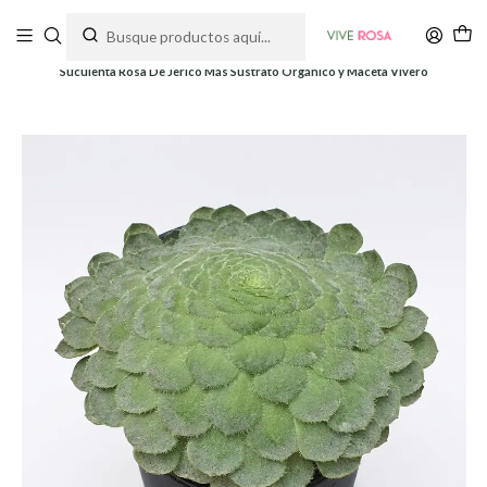
Tienda de plantas y jardinería
Inicio
Plantas
Suculentas
Suculenta Rosa De Jericó Más Sustrato Orgánico y Maceta Vivero