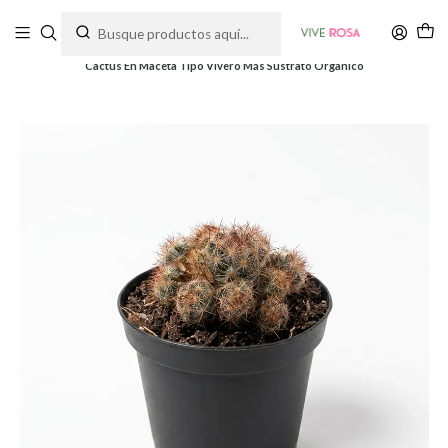
Tienda de plantas y jardinería
Inicio
Plantas
Cactus
Cactus En Maceta Tipo Vivero Más Sustrato Organico