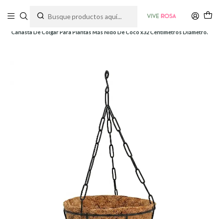
Tienda de plantas y jardinería
Inicio
Macetas
Canastas en Fibra de Coco
Canasta De Colgar Para Plantas Más Nido De Coco x32 Centímetros Diámetro.