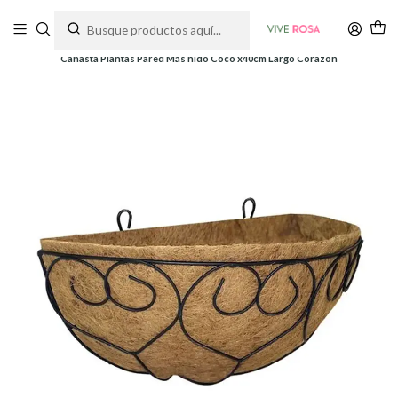
Tienda de plantas y jardinería
Inicio
Macetas
Pared
Canasta Plantas Pared Más nido Coco x40cm Largo Corazón