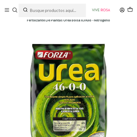
Tienda de plantas y jardinería
Inicio
Fertilizantes
Fertilizantes
Fertilizante De Plantas Urea Bolsa x3 Kilo - Nitrógeno