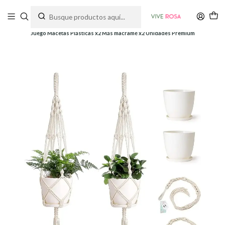
Tienda de plantas y jardinería
Inicio
Macetas
Plásticas
Juego Macetas Plásticas x2 Más macramé x2 Unidades Premium