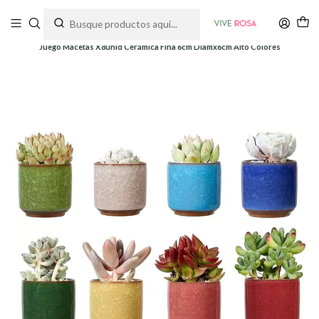
Tienda de plantas y jardinería
Inicio
Macetas
Juego Macetas X8unid Cerámica Fina 6cm Diamx6cm Alto Colores