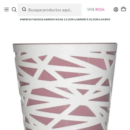
Tienda de plantas y jardinería
Inicio
Macetas
Plásticas
Matera Plástica Salmón Rosa 15.5cm Diámetro x15cm Diseño